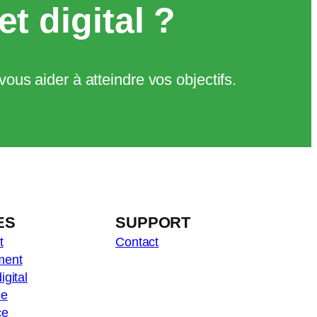
et digital ?
us aider à atteindre vos objectifs.
ES
SUPPORT
t
Contact
ment
igital
ce
ce