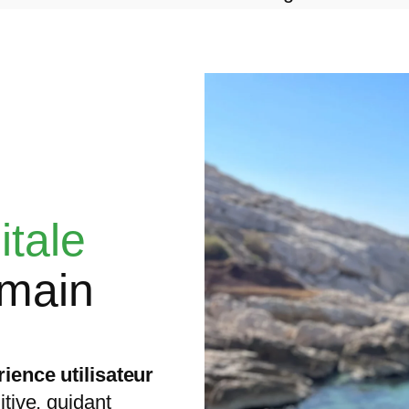
itale
umain
ience utilisateur
itive, guidant