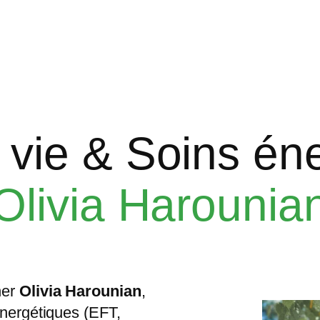
vie & Soins én
Olivia Harounia
ner
Olivia Harounian
,
énergétiques (EFT,