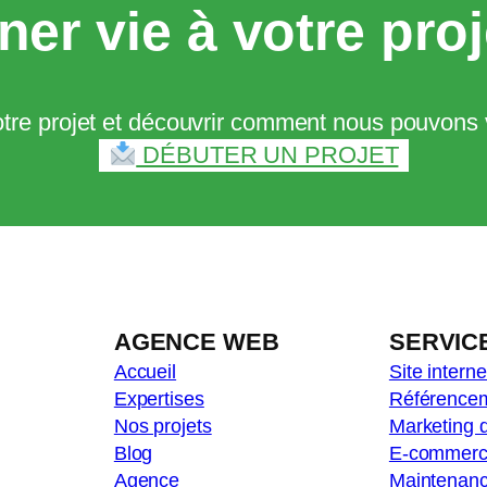
er vie à votre proj
tre projet et découvrir comment nous pouvons vo
DÉBUTER UN PROJET
AGENCE WEB
SERVIC
Accueil
Site interne
Expertises
Référence
Nos projets
Marketing d
Blog
E-commer
Agence
Maintenan