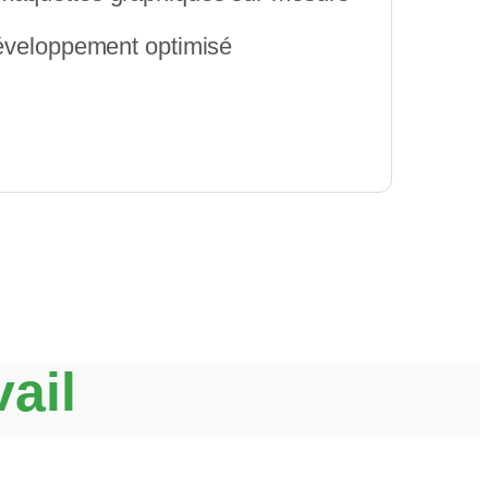
développement optimisé
vail
s de votre projet