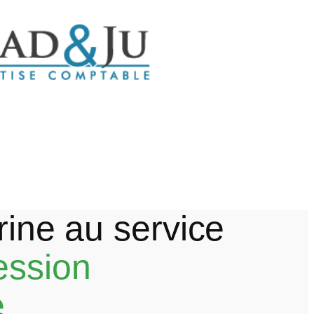
trine au service
ession
e