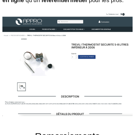
en ligne
qu’un
référentiel métier
pour les pros.